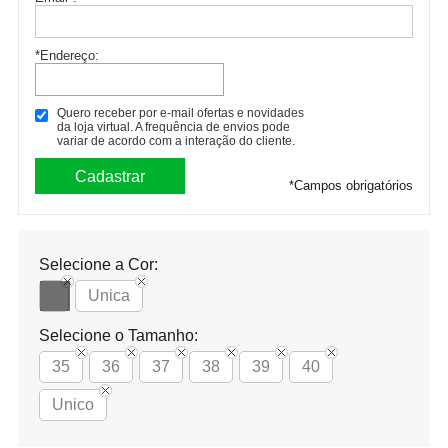
*Endereço:
Quero receber por e-mail ofertas e novidades
da loja virtual. A frequência de envios pode
variar de acordo com a interação do cliente.
*
Campos obrigatórios
Selecione a Cor:
Unica
Selecione o Tamanho:
35
36
37
38
39
40
Unico