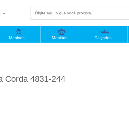
R
(4
Meninos
Meninas
Calçados
sac@
Atend
la Corda 4831-244