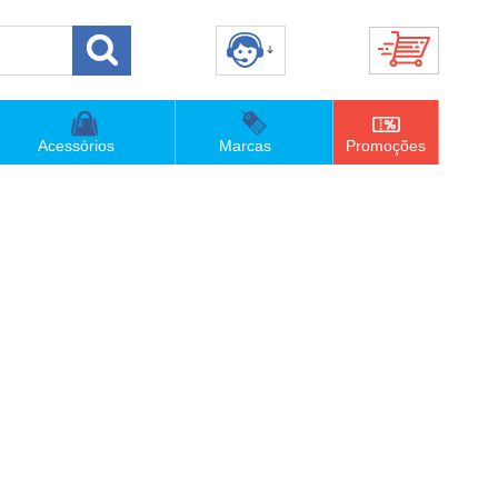
8) 3658-4820
(48)996063435
Acessórios
Marcas
Promoções
lojaconceitom.com.br
imento Online