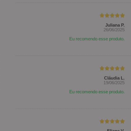
Juliana P.
26/06/2025
Eu recomendo esse produto.
Cláudia L.
19/06/2025
Eu recomendo esse produto.
Eliane V.