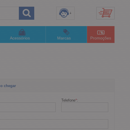
8) 3658-4820
(48)996063435
Acessórios
Marcas
Promoções
lojaconceitom.com.br
imento Online
o chegar
Telefone
*
: