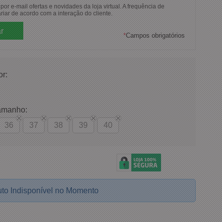
or e-mail ofertas e novidades da loja virtual. A frequência de
riar de acordo com a interação do cliente.
*
Campos obrigatórios
or:
amanho:
36
37
38
39
40
to Indisponível no Momento