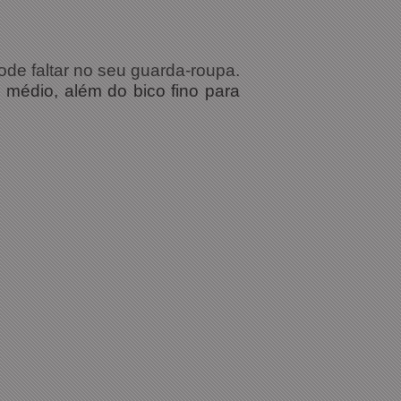
de faltar no seu guarda-roupa.
médio, além do bico fino para