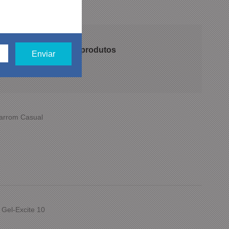
 recomendam nossos produtos
Marrom Casual
 Gel-Excite 10