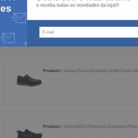
e receba todas as novidades da loja!!!
des
100%
dos clientes
am por nós!
dutos da nossa loja.
Produto:
Sapato Ferracini Austin 5168 Couro 
Produto:
Tênis ASICS Feminino Esportivo Preto