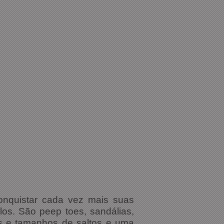
onquistar cada vez mais suas
os. São peep toes, sandálias,
pos e tamanhos de saltos e uma