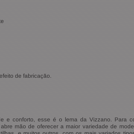
te
efeito de fabricação.
de e conforto, esse é o lema da Vizzano. Para c
abre mão de oferecer a maior variedade de model
patilhas, e muitos outros, com os mais variados ti