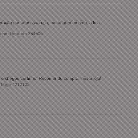
meração que a pessoa usa, muito bom mesmo, a loja
o com Dourado 364905
ida e chegou certinho. Recomendo comprar nesta loja!
m Bege 4313103