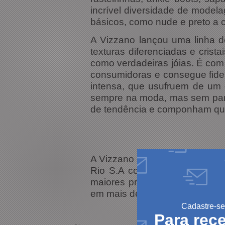
incrível diversidade de modela
básicos, como nude e preto a c
A Vizzano lançou uma linha d
texturas diferenciadas e cris
como verdadeiras jóias. É com
consumidoras e consegue fidel
intensa, que usufruem de um 
sempre na moda, mas sem pare
de tendência e componham qual
A Vizzano nasceu na cidade de
Rio S.A conta com mais de 3
maiores produtoras de calçado
em mais de 60 países ao redo
Cadastre-se
Para rec