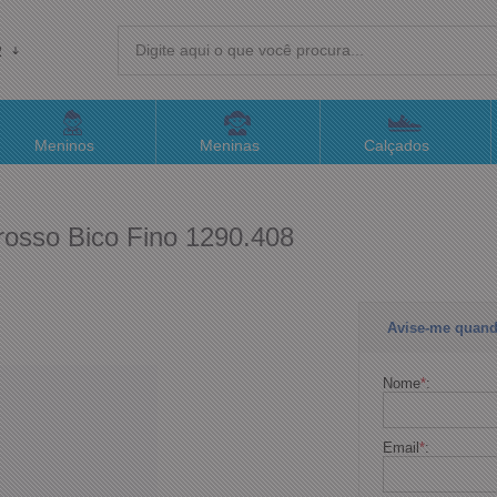
R
(4
Meninos
Meninas
Calçados
sac@
rosso Bico Fino 1290.408
Atend
Avise-me quand
Nome
*
:
Email
*
: