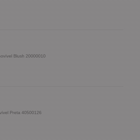
ovível Blush 20000010
vível Preta 40500126