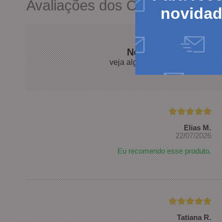
Avaliações dos Clientes
novida
Nossos clientes fal
veja algumas avaliações de pro
Elias M.
22/07/2026
Eu recomendo esse produto.
Tatiana R.