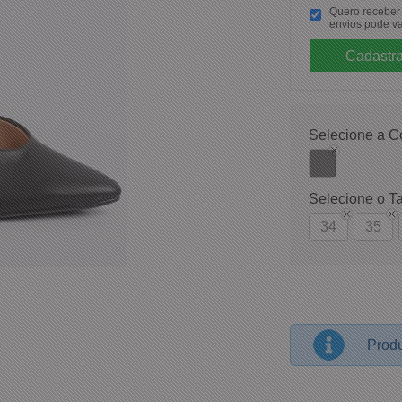
Quero receber p
envios pode va
Selecione a C
Selecione o T
34
35
Produ