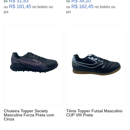
R$ 31,83
R$ 34,20
6x
5x
R$ 181,45
R$ 162,45
ou
no boleto ou
ou
no boleto ou
pix
pix
Chuteira Topper Society
Tênis Topper Futsal Masculino
Masculina Forza Preta com
CUP VIII Preta
Cinza