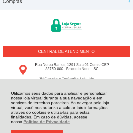
Compras
CENTRAL DE ATENDIMENTO
Rua Nereu Ramos, 1291 Sala 01 Centro CEP
88750-000 - Braço do Norte - SC
2M Calçados e Confecções Ltda - Me
18.797.148/0001-64 - Todos os direitos reservados
-
Conceito M
-
2026
Utilizamos seus dados para analisar e personalizar
nossa loja virtual durante a sua navegação e em
serviços de terceiros parceiros. Ao navegar pela loja
virtual, você nos autoriza a coletar tais informações
através do cookies e utilizá-las para estas
finalidades. Em caso de dúvidas, acesse
nossa
Política de Privacidade