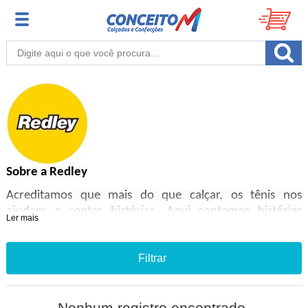
Sobre a Redley
Acreditamos que mais do que calçar, os tênis nos
ajudam a contar histórias. Aqui contamos histórias
Ler mais
sobre pessoas de Alma Solar, que aproveitam cada
momento da Vida, que transmitem boas energias.
Pessoas que não se contentam com a rotina e deixam os
Filtrar
dias mais leves, como um mergulho no mar, um rolé de
skate, um passeio de bike.
Nenhum registro encontrado.