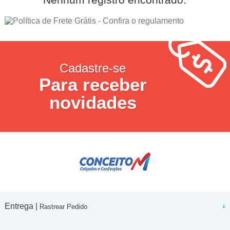
Há 30 anos buscamos entender o espírito do nosso
tempo e de cada tempo, conectados com o mundo e
com a natureza ao nosso redor.
O tênis Redley nasceu em 1983 dentro das lojas do
Cantão.
Cadastre-se
Redley Originals. Símbolo da nossa personalidade, o
Para receber
tênis, um clássico da Redley, foi o que deu origem as
nossas lojas. Confortáveis, coloridos, leves, os Redley
novidades
Originais resumem a nossa essência, solar desde o início.
Entrega |
Rastrear Pedido