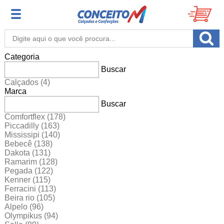
Categoria
Buscar
Calçados
(4)
Marca
Buscar
Comfortflex
(178)
Piccadilly
(163)
Mississipi
(140)
Bebecê
(138)
Dakota
(131)
Ramarim
(128)
Pegada
(122)
Kenner
(115)
Ferracini
(113)
Beira rio
(105)
Alpelo
(96)
Olympikus
(94)