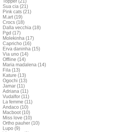
Topper
(21)
Sua cia
(21)
Pink cats
(21)
M.art
(19)
Crocs
(18)
Dalla vecchia
(18)
Pgd
(17)
Molekinha
(17)
Capricho
(16)
Erva daninha
(15)
Via uno
(14)
Offline
(14)
Maria madalena
(14)
Fila
(13)
Kature
(13)
Ogochi
(13)
Jamar
(11)
Adriana
(11)
Vudalfor
(11)
La femme
(11)
Andaco
(10)
Macboot
(10)
Miss love
(10)
Ortho pauher
(10)
Lupo
(9)