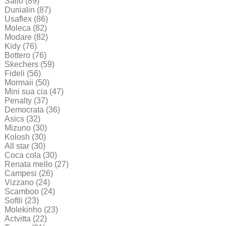
Sallo
(89)
Dunialin
(87)
Usaflex
(86)
Moleca
(82)
Modare
(82)
Kidy
(76)
Bottero
(76)
Skechers
(59)
Fideli
(56)
Mormaii
(50)
Mini sua cia
(47)
Penalty
(37)
Democrata
(36)
Asics
(32)
Mizuno
(30)
Kolosh
(30)
All star
(30)
Coca cola
(30)
Renata mello
(27)
Campesi
(26)
Vizzano
(24)
Scamboo
(24)
Softli
(23)
Molekinho
(23)
Actvitta
(22)