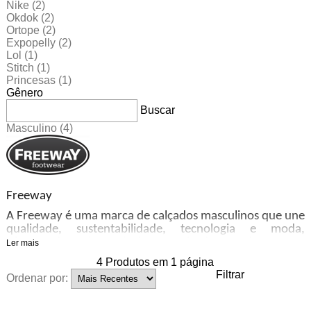
Nike
(2)
Okdok
(2)
Ortope
(2)
Expopelly
(2)
Lol
(1)
Stitch
(1)
Princesas
(1)
Gênero
Buscar
Masculino
(4)
Freeway
A Freeway é uma marca de calçados masculinos que une
qualidade, sustentabilidade, tecnologia e moda,
oferecendo muito mais do que calçados. Você encontra
Ler mais
inúmeros diferencias, que proporcionam uma sensação
4
Produtos em
1
página
única e fazem do caminhar uma experiência sem igual.
Filtrar
Ordenar por:
Conforto térmico, acabamento manual, solado com até
30% de material reciclado, produtos em couro e o
exclusivo sistema EasyWear, que permite um calçar