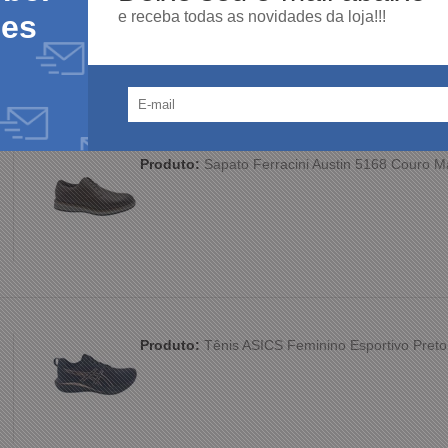
e receba todas as novidades da loja!!!
des
100%
dos clientes
am por nós!
dutos da nossa loja.
Produto:
Sapato Ferracini Austin 5168 Couro 
Produto:
Tênis ASICS Feminino Esportivo Preto