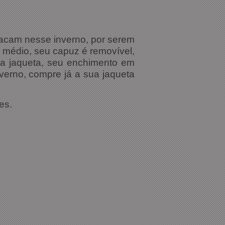
tacam nesse inverno, por serem
 médio, seu capuz é removível,
 a jaqueta, seu enchimento em
verno, compre já a sua jaqueta
es.