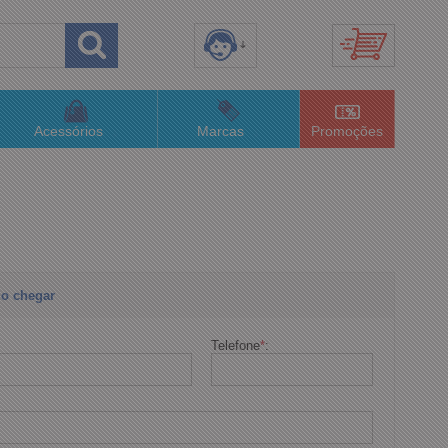
8) 3658-4820
(48)996063435
Acessórios
Marcas
Promoções
lojaconceitom.com.br
imento Online
o chegar
Telefone
*
: