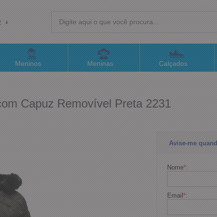
R
(4
Meninos
Meninas
Calçados
sac@
 com Capuz Removível Preta 2231
Atend
Avise-me quand
Nome
*
:
Email
*
: