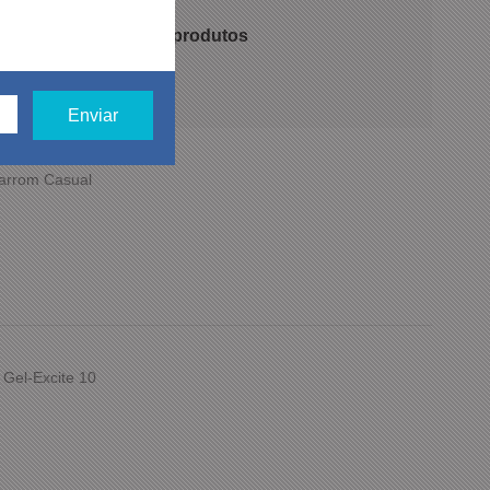
 recomendam nossos produtos
Marrom Casual
 Gel-Excite 10