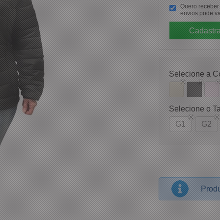
Quero receber p
envios pode va
Selecione a C
Selecione o T
G1
G2
Produ