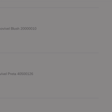
ovível Blush 20000010
vível Preta 40500126