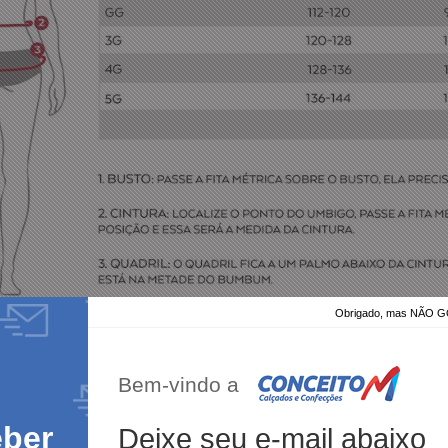
Obrigado, mas NÃO
Bem-vindo a
eber
Deixe seu e-mail abaixo