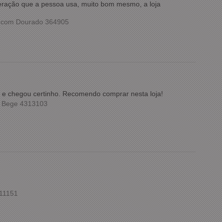
meração que a pessoa usa, muito bom mesmo, a loja
o com Dourado 364905
ida e chegou certinho. Recomendo comprar nesta loja!
m Bege 4313103
211151