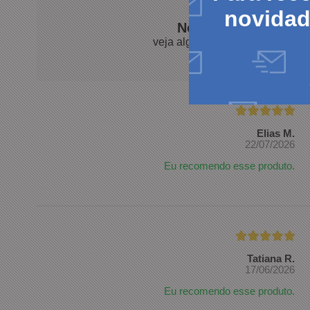
novida
Nossos clientes fal
veja algumas avaliações de pro
Elias M.
22/07/2026
Eu recomendo esse produto.
Tatiana R.
17/06/2026
Eu recomendo esse produto.