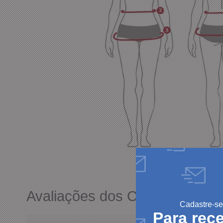
Avaliações dos Clientes
Cadastre-se
Para rec