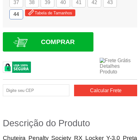
37
38
39
40
41
42
43
Tabela de Tamanhos
44
COMPRAR
Descrição do Produto
Chuteira Penalty Society RX Locker Y-3.0 Preta