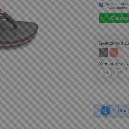
Quero receber p
envios pode va
Selecione a C
Selecione o T
38
39
Produ