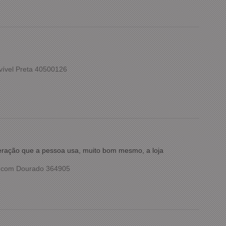
vível Preta 40500126
meração que a pessoa usa, muito bom mesmo, a loja
o com Dourado 364905