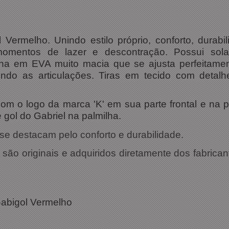
Vermelho. Unindo estilo próprio, conforto, durabi
 momentos de lazer e descontração.
Possui so
ilha em EVA muito macia que se ajusta perfeitame
endo as articulações. Tiras em tecido com deta
com o logo da marca 'K' em sua parte frontal e na p
ol do Gabriel na palmilha.
e destacam pelo conforto e durabilidade.
ão originais e adquiridos diretamente dos fabrican
ações Técnicas:
Gabigol Vermelho
 HOG-02