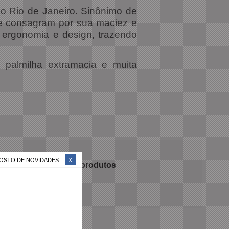
no Rio de Janeiro. Sinônimo de
se consagram por sua maciez e
 ergonomia e design, trazendo
palmilha extramacia e muita
 GOSTO DE NOVIDADES
 recomendam nossos produtos