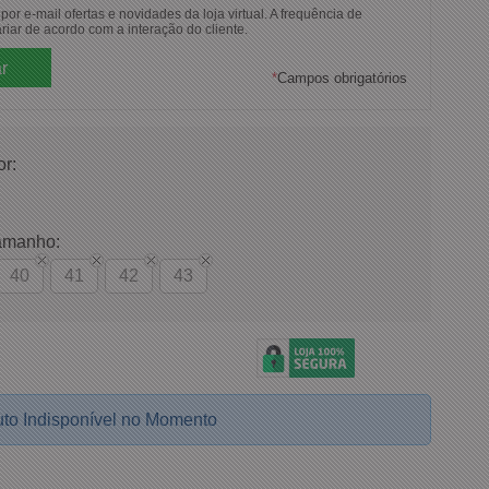
or e-mail ofertas e novidades da loja virtual. A frequência de
riar de acordo com a interação do cliente.
*
Campos obrigatórios
or:
amanho:
40
41
42
43
to Indisponível no Momento