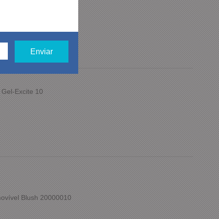
Marrom Casual
 Gel-Excite 10
ovível Blush 20000010