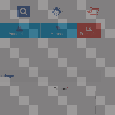
8) 3658-4820
(48)996063435
Acessórios
Marcas
Promoções
lojaconceitom.com.br
imento Online
o chegar
Telefone
*
: