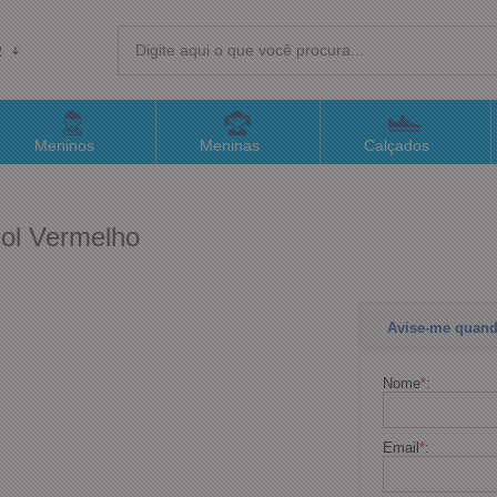
R
(4
Meninos
Meninas
Calçados
sac@
gol Vermelho
Atend
Avise-me quand
Nome
*
:
Email
*
: