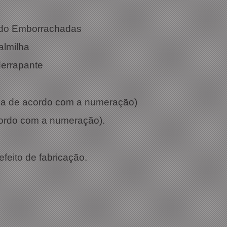
Vermelho
cido Emborrachadas
almilha
derrapante
aria de acordo com a numeração)
cordo com a numeração).
efeito de fabricação.