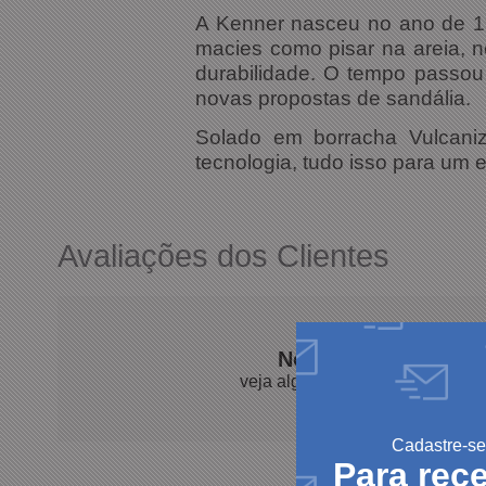
A Kenner nasceu no ano de 198
macies como pisar na areia, 
durabilidade. O tempo passou
novas propostas de sandália.
Solado em borracha Vulcani
tecnologia, tudo isso para um e
Avaliações dos Clientes
Nossos clientes fal
veja algumas avaliações de pro
Cadastre-se
Para rec