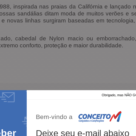
8, inspirada nas praias da Califórnia e lançado 
nossas sandálias ditam moda de muitos verões e 
 e novas linhas surgiram baseadas em tecnologia,
zado, cabedal de Nylon macio ou emborrachado, 
xtremo conforto, proteção e maior durabilidade.
Obrigado, mas NÃO
100%
dos clientes
am por nós!
dutos da nossa loja.
Bem-vindo a
eber
Deixe seu e-mail abaixo