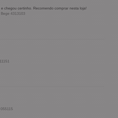
ida e chegou certinho. Recomendo comprar nesta loja!
m Bege 4313103
211151
 055115