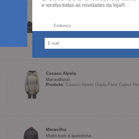
e receba todas as novidades da loja!!!
Produto:
Tênis ASICS Feminino Esportivo Pret
Endereço:
Casaco Alpelo
Maravilhoso.
Produto:
Casaco Alpelo Dupla Face Capuz Re
Maravilha
Muito bom e quentinha