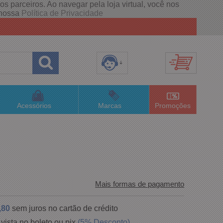
s parceiros. Ao navegar pela loja virtual, você nos
e nossa
Política de Privacidade
8) 3658-4820
(48)996063435
Acessórios
Marcas
Promoções
lojaconceitom.com.br
imento Online
Mais formas de pagamento
,80
sem juros no cartão de crédito
 vista no boleto ou pix
(5% Desconto)