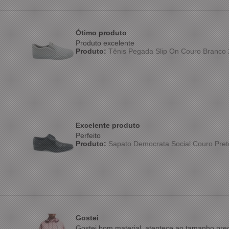
Ótimo produto
Produto excelente
Produto:
Tênis Pegada Slip On Couro Branco
Excelente produto
Perfeito
Produto:
Sapato Democrata Social Couro Pre
Gostei
Gostei,bom material, atentece ao tamanho prec