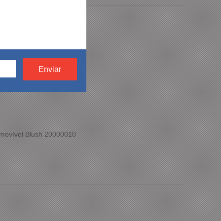
o Gel-Excite 10
movível Blush 20000010