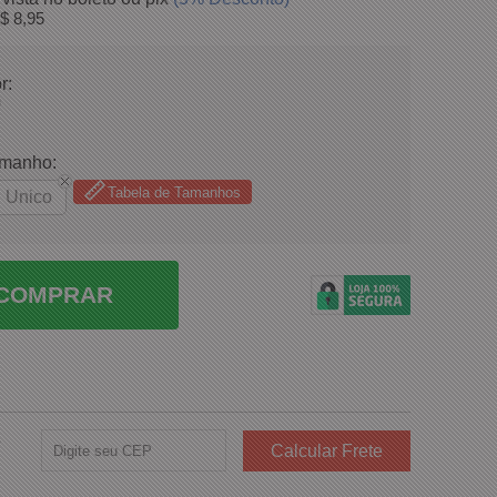
$ 8,95
r:
amanho:
Tabela de Tamanhos
Unico
COMPRAR
e