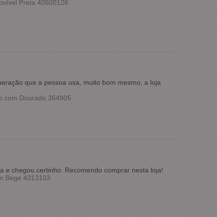
ovível Preta 40500126
umeração que a pessoa usa, muito bom mesmo, a loja
co com Dourado 364905
pida e chegou certinho. Recomendo comprar nesta loja!
om Bege 4313103