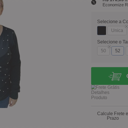
Economize R
Selecione a Co
Unica
Selecione o T
50
52
Calcule Frete 
Prazo