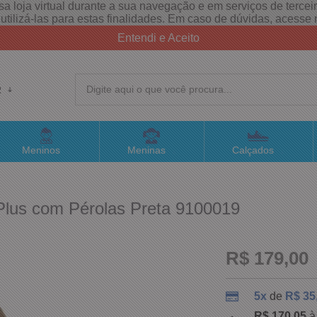
a loja virtual durante a sua navegação e em serviços de terceiro
e utilizá-las para estas finalidades. Em caso de dúvidas, acess
Entendi e Aceito
R
(4
Meninos
Meninas
Calçados
sac@
Plus com Pérolas Preta 9100019
Atend
R$ 179,00
5x
de
R$ 35
R$ 170,05
à