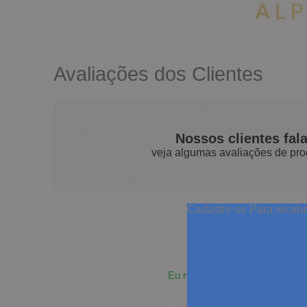
Avaliações dos Clientes
Nossos clientes fal
veja algumas avaliações de pro
Cadastre-se
Para receb
Elias M.
22/07/2026
Eu recomendo esse produto.