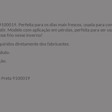
 9100019. Perfeita para os dias mais frescos, usada para 
estir. Modelo com aplicação em pérolas, perfeita para ser
sse frio nesse inverno!
quiridos diretamente dos fabricantes.
duto.
ção.
Técnicas:
s Preta 9100019
reta