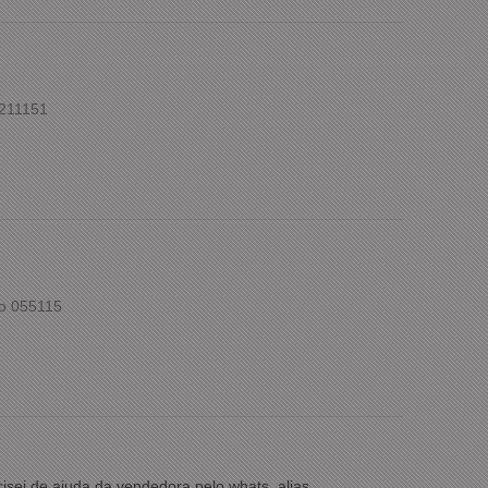
 211151
to 055115
isei de ajuda da vendedora pelo whats, alias