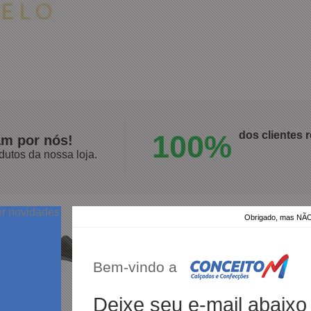
100%
dos clientes
am por nós!
dutos da nossa loja.
er novidades
Obrigado, mas N
Produto:
Sapato Ferracini Austin 5168 Couro
Bem-vindo a
Deixe seu e-mail abaixo