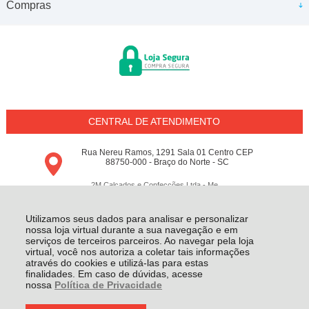
Compras
CENTRAL DE ATENDIMENTO
Rua Nereu Ramos, 1291 Sala 01 Centro CEP
88750-000 - Braço do Norte - SC
2M Calçados e Confecções Ltda - Me
18.797.148/0001-64 - Todos os direitos reservados
-
Conceito M
-
2026
Utilizamos seus dados para analisar e personalizar
nossa loja virtual durante a sua navegação e em
serviços de terceiros parceiros. Ao navegar pela loja
virtual, você nos autoriza a coletar tais informações
através do cookies e utilizá-las para estas
finalidades. Em caso de dúvidas, acesse
nossa
Política de Privacidade