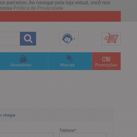
s parceiros. Ao navegar pela loja virtual, você nos
e nossa
Política de Privacidade
8) 3658-4820
(48)996063435
Acessórios
Marcas
Promoções
lojaconceitom.com.br
imento Online
o chegar
Telefone
*
: