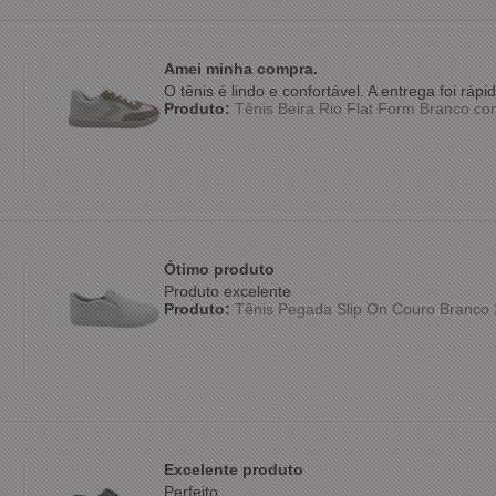
Amei minha compra.
O tênis é lindo e confortável. A entrega foi rá
Produto:
Tênis Beira Rio Flat Form Branco c
Ótimo produto
Produto excelente
Produto:
Tênis Pegada Slip On Couro Branco
Excelente produto
Perfeito