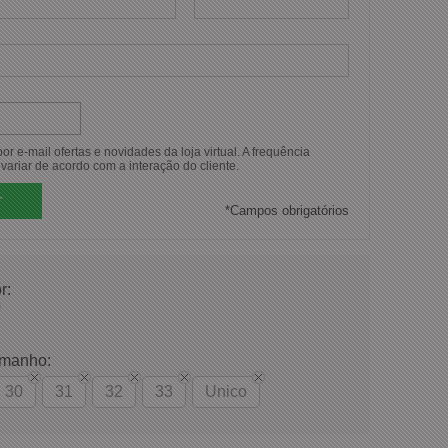
r e-mail ofertas e novidades da loja virtual. A frequência
variar de acordo com a interação do cliente.
*
Campos obrigatórios
r:
amanho:
30
31
32
33
Unico