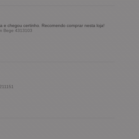
pida e chegou certinho. Recomendo comprar nesta loja!
om Bege 4313103
 211151