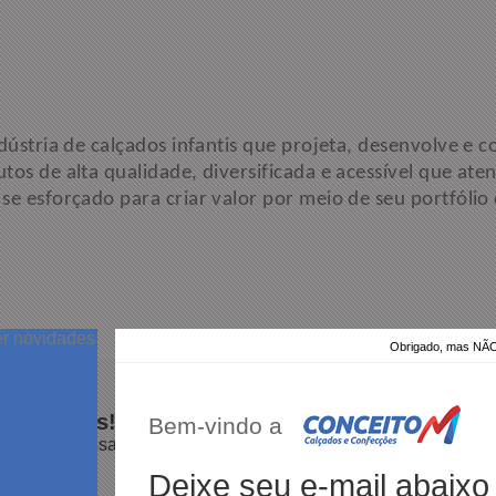
dústria de calçados infantis que projeta, desenvolve e c
s de alta qualidade, diversificada e acessível que aten
e esforçado para criar valor por meio de seu portfólio d
er novidades
Obrigado, mas N
100%
dos clientes
am por nós!
Bem-vindo a
dutos da nossa loja.
Deixe seu e-mail abaixo