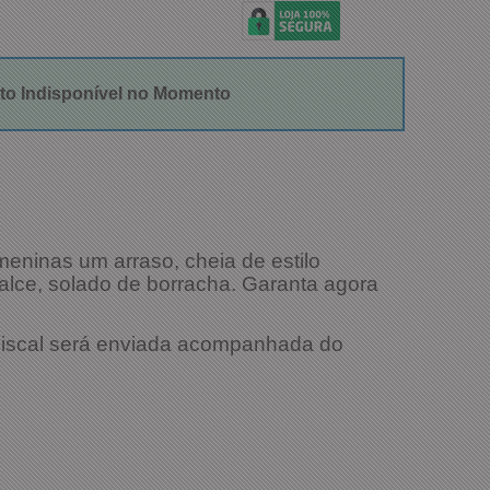
to Indisponível no Momento
eninas um arraso, cheia de estilo
 calce, solado de borracha. Garanta agora
 Fiscal será enviada acompanhada do