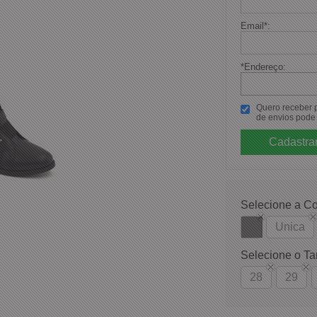
Email
*
:
*Endereço:
Quero receber po
de envios pode 
Selecione a Co
Unica
Selecione o T
28
29