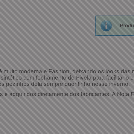
Produ
é muito
moderna e Fashion, deixando os looks das m
l sintético com fechamento de Fivela para facilitar o
s pezinhos dela sempre quentinho nesse inverno.
s e adquiridos diretamente dos fabricantes. A Nota
es Técnicas: