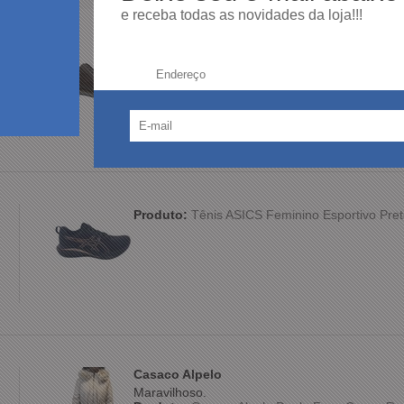
e receba todas as novidades da loja!!!
Produto:
Sapato Ferracini Austin 5168 Couro
Endereço:
Produto:
Tênis ASICS Feminino Esportivo Pret
Casaco Alpelo
Maravilhoso.