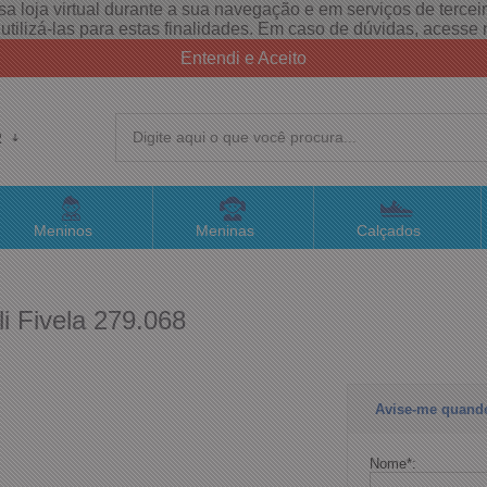
a loja virtual durante a sua navegação e em serviços de terceiro
e utilizá-las para estas finalidades. Em caso de dúvidas, acess
Entendi e Aceito
R
(4
Meninos
Meninas
Calçados
sac@
i Fivela 279.068
Atend
Avise-me quand
Nome
*
: