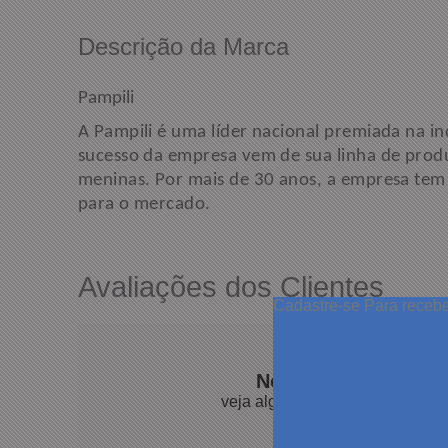
Descrição da Marca
Pampili
A Pampili é uma líder nacional premiada na in
sucesso da empresa vem de sua linha de produto
meninas. Por mais de 30 anos, a empresa tem s
para o mercado.
Avaliações dos Clientes
Cadastre-se
Para receb
Nossos clientes fal
veja algumas avaliações de pro