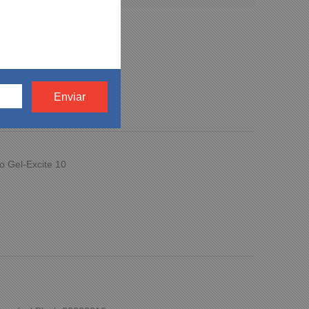
 Marrom Casual
o Gel-Excite 10