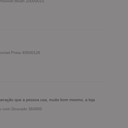
movível Blush 20000010
ovível Preta 40500126
umeração que a pessoa usa, muito bom mesmo, a loja
co com Dourado 364905