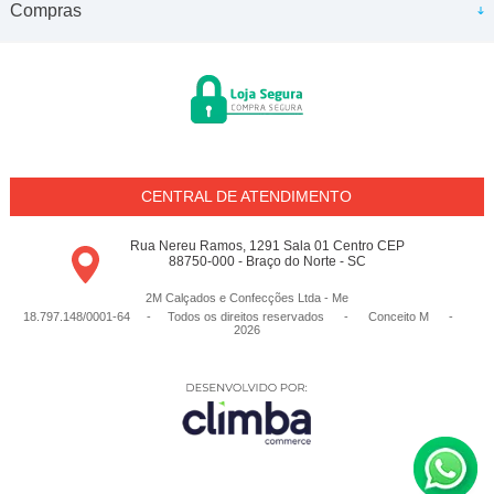
Compras
CENTRAL DE ATENDIMENTO
Rua Nereu Ramos, 1291 Sala 01 Centro CEP
88750-000 - Braço do Norte - SC
2M Calçados e Confecções Ltda - Me
18.797.148/0001-64 - Todos os direitos reservados
-
Conceito M
-
2026