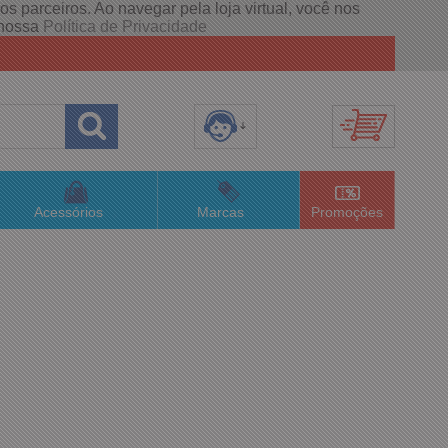
s parceiros. Ao navegar pela loja virtual, você nos
e nossa
Política de Privacidade
8) 3658-4820
(48)996063435
Acessórios
Marcas
Promoções
lojaconceitom.com.br
imento Online