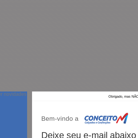
er novidades
Obrigado, mas N
Bem-vindo a
Deixe seu e-mail abaixo