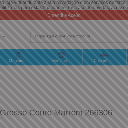
a loja virtual durante a sua navegação e em serviços de terceiro
e utilizá-las para estas finalidades. Em caso de dúvidas, acess
Entendi e Aceito
R
(4
Meninos
Meninas
Calçados
sac@
Atend
to Grosso Couro Marrom 266306