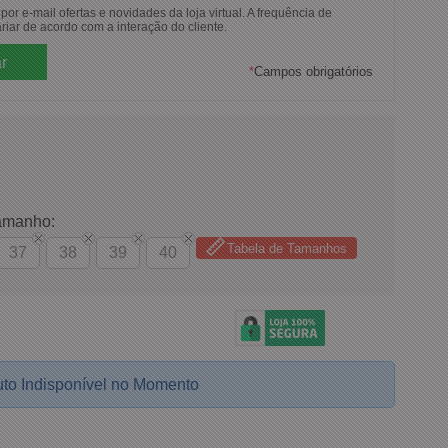
or e-mail ofertas e novidades da loja virtual. A frequência de
riar de acordo com a interação do cliente.
*
Campos obrigatórios
amanho:
Tabela de Tamanhos
37
38
39
40
to Indisponível no Momento