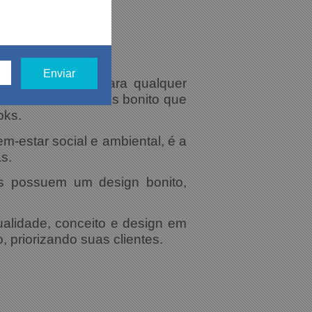
calçado ideal, para qualquer
s, e cada um é mais bonito que
oks.
-estar social e ambiental, é a
s.
s possuem um design bonito,
alidade, conceito e design em
 priorizando suas clientes.