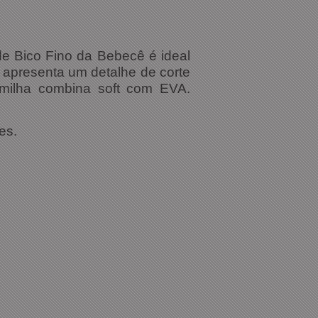
de Bico Fino da Bebecê é ideal
 apresenta um detalhe de corte
almilha combina soft com EVA.
es.