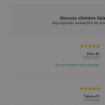
Nossos clientes fal
veja algumas avaliações de pro
Elias M.
22/07/2026
Eu recomendo esse produto.
Tatiana R.
17/06/2026