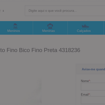
R
(4
Meninos
Meninas
Calçados
sac@
to Fino Bico Fino Preta 4318236
Atend
Avise-me quand
Nome
*
:
Email
*
: