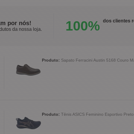
100%
dos clientes
am por nós!
dutos da nossa loja.
Produto:
Sapato Ferracini Austin 5168 Couro 
Produto:
Tênis ASICS Feminino Esportivo Preto