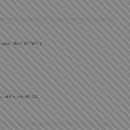
ovível Blush 20000010
vível Preta 40500126