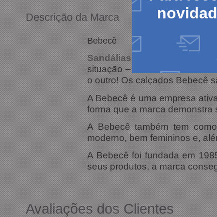
novida
Descrição da Marca
Bebecê
Sandálias
e Rasteiras, Sapat
situação – da mais casual a m
o outro! Os calçados Bebecê s
A Bebecê é uma empresa ativa 
forma que a marca demonstra 
A Bebecê também tem como c
moderno, bem femininos e, alé
A Bebecê foi fundada em 1985
seus produtos, a marca consegu
Avaliações dos Clientes