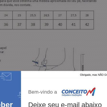
Obrigado, mas NÃO
Bem-vindo a
eber
Deixe seu e-mail abaixo