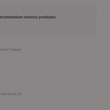
 recomendam nossos produtos
Marrom Casual
 Gel-Excite 10