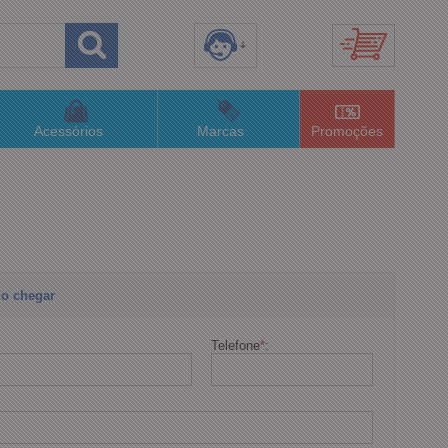
8) 3658-4820
(48)996063435
Acessórios
Marcas
Promoções
lojaconceitom.com.br
imento Online
o chegar
Telefone
*
: