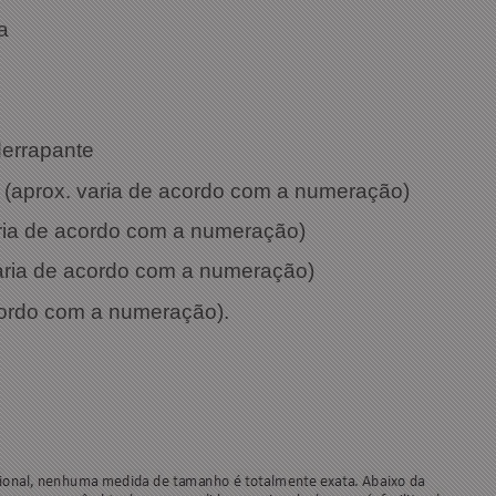
a
derrapante
 (aprox. varia de acordo com a numeração)
aria de acordo com a numeração)
varia de acordo com a numeração)
cordo com a numeração).