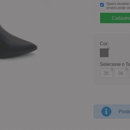
Quero receber p
envios pode va
Cor:
Selecione o T
35
36
Produ