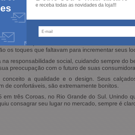
e receba todas as novidades da loja!!!
des
ilhas e Sapatos, Tênis e Botas, a Bebecê tem o 
ais social. Impossível ter um só! São tantos modelo
ão os toques que faltavam para incrementar seus lo
na responsabilidade social, cuidando sempre do bem
sua preocupação com o futuro de suas consumidora
onceito a qualidade e o design. Seus calçado
m de confortáveis, são extremamente bonitos.
 em três Coroas, no Rio Grande do Sul. Unindo qu
iu consagrar seu lugar no mercado, sempre é claro,