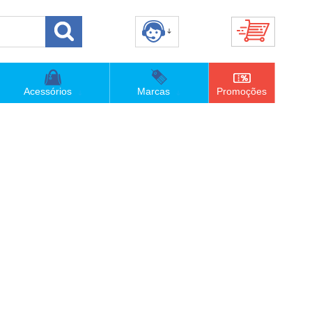
8) 3658-4820
(48)996063435
Acessórios
Marcas
Promoções
lojaconceitom.com.br
imento Online