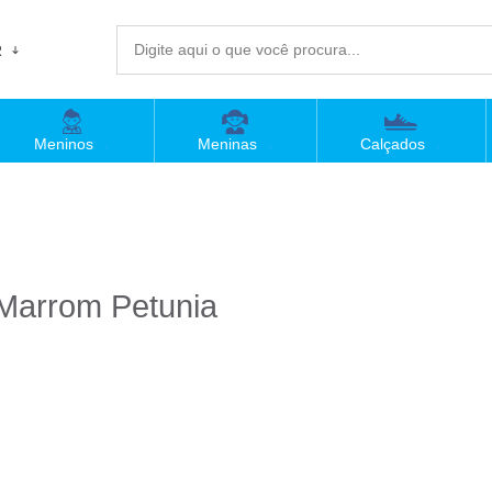
R
(4
Meninos
Meninas
Calçados
sac@
Atend
 Marrom Petunia