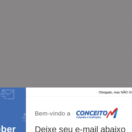
Obrigado, mas NÃO
Bem-vindo a
eber
Deixe seu e-mail abaixo