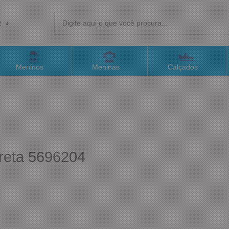
R
(4
Meninos
Meninas
Calçados
sac@
Atend
reta 5696204