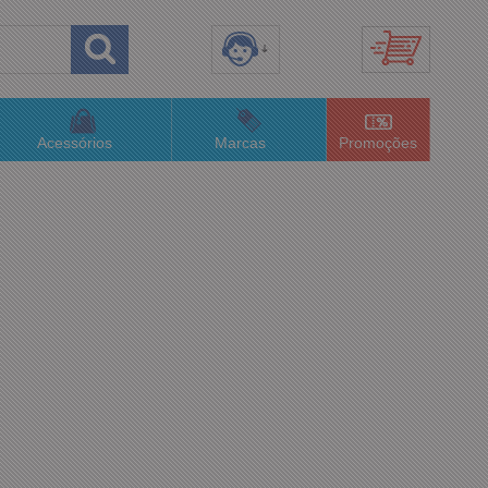
8) 3658-4820
(48)996063435
Acessórios
Marcas
Promoções
lojaconceitom.com.br
imento Online