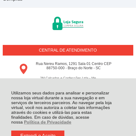
CENTRAL DE ATENDIMENTO
Rua Nereu Ramos, 1291 Sala 01 Centro CEP
88750-000 - Braço do Norte - SC
2M Calçados e Confecções Ltda - Me
18.797.148/0001-64 - Todos os direitos reservados
-
Conceito M
-
2026
Utilizamos seus dados para analisar e personalizar
nossa loja virtual durante a sua navegação e em
serviços de terceiros parceiros. Ao navegar pela loja
virtual, você nos autoriza a coletar tais informações
através do cookies e utilizá-las para estas
finalidades. Em caso de dúvidas, acesse
nossa
Política de Privacidade
Entendi e Aceito